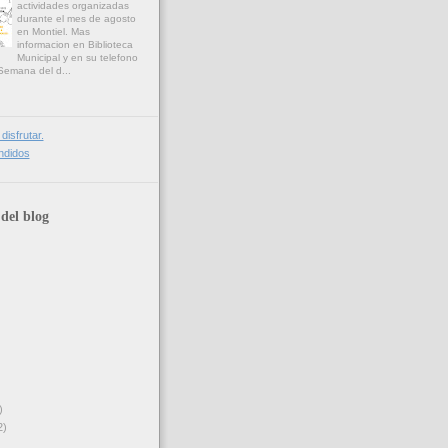
actividades organizadas
durante el mes de agosto
en Montiel. Mas
informacion en Biblioteca
Municipal y en su telefono
emana del d...
disfrutar.
ndidos
del blog
)
2)