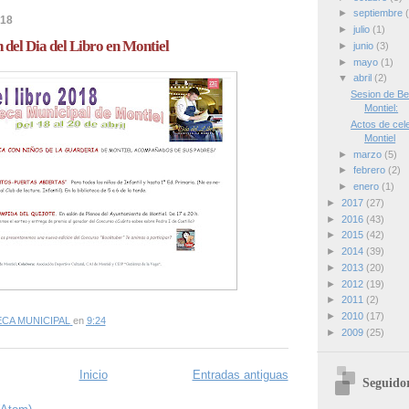
►
septiembre
018
►
julio
(1)
 del Dia del Libro en Montiel
►
junio
(3)
►
mayo
(1)
▼
abril
(2)
Sesion de Be
Montiel:
Actos de cele
Montiel
►
marzo
(5)
►
febrero
(2)
►
enero
(1)
►
2017
(27)
►
2016
(43)
►
2015
(42)
►
2014
(39)
►
2013
(20)
►
2012
(19)
►
2011
(2)
►
2010
(17)
ECA MUNICIPAL
en
9:24
►
2009
(25)
Inicio
Entradas antiguas
Seguido