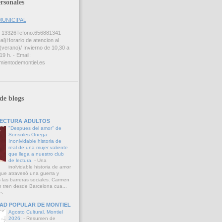
rsonales
MUNICIPAL
: 13326Tefono:656881341
al)Horario de atencion al
(verano)/ Invierno de 10,30 a
19 h. - Email:
mientodemontiel.es
 de blogs
LECTURA ADULTOS
"Despues del amor" de
Sonsoles Onega:
Inonlvidable historia de
real de una mujer valiente
que llega a nuestro club
de lectura.
-
Una
inolvidable historia de amor
que atravesó una guerra y
 las barreras sociales. Carmen
n tren desde Barcelona cua...
s
DAD POPULAR DE MONTIEL
Agosto Cultural. Montiel
2026:
-
Resumen de