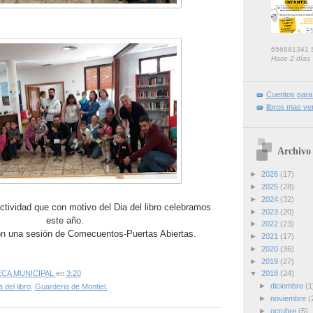
656881341 S
Hace 2 días
Cuentos para 
libros mas ve
Archivo 
►
2026
(17)
►
2025
(28)
►
2024
(32)
ctividad que con motivo del Dia del libro celebramos
►
2023
(20)
este año.
►
2022
(23)
 una sesión de Comecuentos-Puertas Abiertas.
►
2021
(17)
►
2020
(36)
►
2019
(27)
▼
2018
(24)
ECA MUNICIPAL
en
3:20
►
diciembre
(1
a del libro
,
Guarderia de Montiel.
►
noviembre
(
►
octubre
(5)