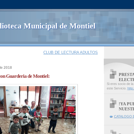
lioteca Municipal de Montiel
CLUB DE LECTURA ADULTOS
de 2018
PREST
con Guarderia de Montiel:
ELECT
Si eres socio de l
este Servicio.
http
!YA PU
NUEST
CATALOGO B