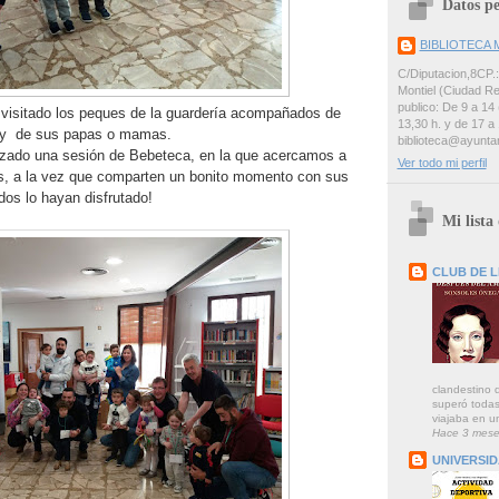
Datos pe
BIBLIOTECA 
C/Diputacion,8CP.
Montiel (Ciudad Re
publico: De 9 a 14 
visitado los peques de la guardería acompañados de
13,30 h. y de 17 a 
, y de sus papas o mamas.
biblioteca@ayunta
zado una sesión de Bebeteca, en la que acercamos a
Ver todo mi perfil
os, a la vez que comparten un bonito momento con sus
dos lo hayan disfrutado!
Mi lista
CLUB DE 
clandestino 
superó todas
viajaba en u
Hace 3 mese
UNIVERSI